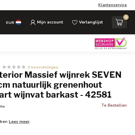
Klantenservice
0
Mijn account
Verlanglijst
EUR
0 beoordelingen
nterior Massief wijnrek SEVEN
m natuurlijk grenenhout
rt wijnvat barkast - 42581
Te Bestellen
 btw
weken
Lees meer
.