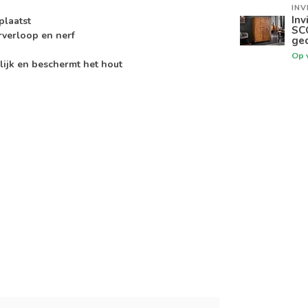
INV
Inv
plaatst
SC
rverloop en nerf
ged
Op 
lijk en beschermt het hout