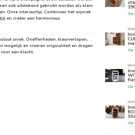
ste
kan ook uitstekend gebruikt worden als klein
39
n. Onze interieurtip: Combineer het wijnrek
Op 
ijl
en creëer een harmonieus
INV
Inv
CU
soluut uniek. Oneffenheden, kleurverlopen,
me
jn mogelijk en creëren originaliteit en dragen
Op 
 voor een klacht.
INV
Inv
WI
fle
Op 
INV
Inv
BO
Sha
Op 