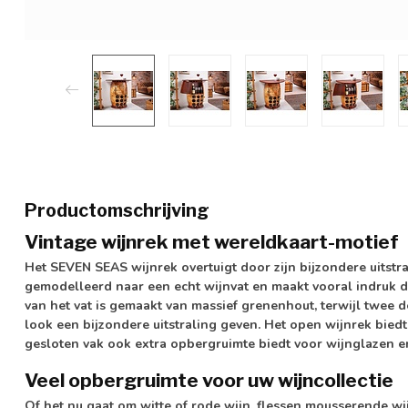
Productomschrijving
Vintage wijnrek met wereldkaart-motief
Het
SEVEN SEAS wijnrek
overtuigt door zijn bijzondere uitst
gemodelleerd naar een echt wijnvat en maakt vooral indruk 
van het vat is gemaakt van massief grenenhout, terwijl
twee d
look een bijzondere uitstraling geven. Het open wijnrek bied
gesloten vak ook
extra opbergruimte
biedt voor wijnglazen e
Veel opbergruimte voor uw wijncollectie
Of het nu gaat om witte of rode wijn, flessen mousserende w