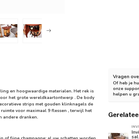
Vragen ove
Of heb je hu
onze suppor
raling en hoogwaardige materialen. Het rek is
helpen u gr
door het grote
wereldkaartontwerp
. De body
ecoratieve strips met gouden klinknagels
de
t
ruimte voor maximaal 9 flessen
, terwijl het
Gerelatee
n andere dranken.
INV
Inv
sa
ijn of fijne champagne: al uw schatten worden