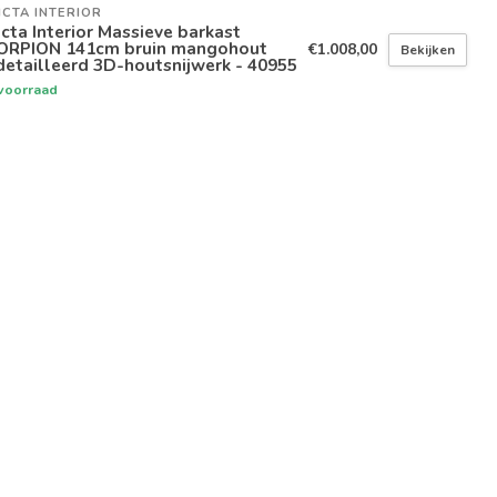
ICTA INTERIOR
icta Interior Massieve barkast
ORPION 141cm bruin mangohout
€1.008,00
Bekijken
etailleerd 3D-houtsnijwerk - 40955
voorraad