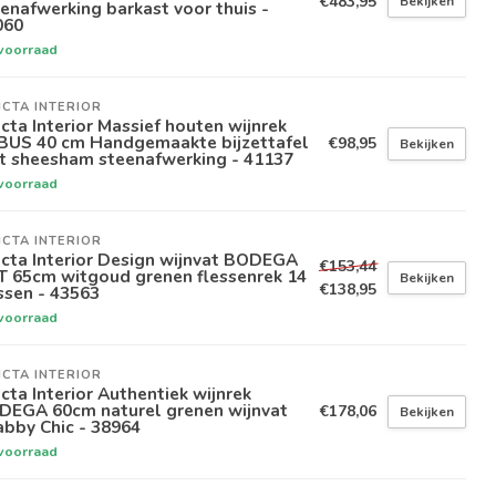
€483,95
Bekijken
enafwerking barkast voor thuis -
060
voorraad
ICTA INTERIOR
icta Interior Massief houten wijnrek
BUS 40 cm Handgemaakte bijzettafel
€98,95
Bekijken
t sheesham steenafwerking - 41137
voorraad
ICTA INTERIOR
icta Interior Design wijnvat BODEGA
€153,44
T 65cm witgoud grenen flessenrek 14
Bekijken
€138,95
ssen - 43563
voorraad
ICTA INTERIOR
icta Interior Authentiek wijnrek
DEGA 60cm naturel grenen wijnvat
€178,06
Bekijken
bby Chic - 38964
voorraad