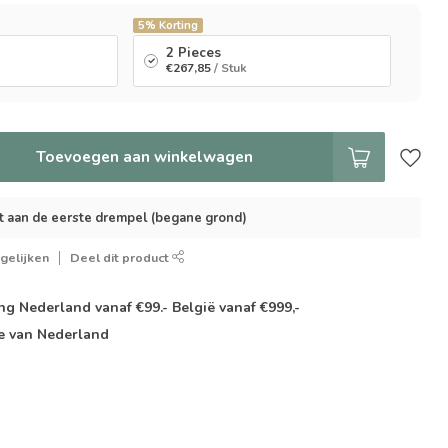
5%
Korting
2 Pieces
€267,85
/ Stuk
Toevoegen aan winkelwagen
t aan de eerste drempel (begane grond)
gelijken
Deel dit product
g Nederland vanaf €99.- België vanaf €999,-
e van Nederland