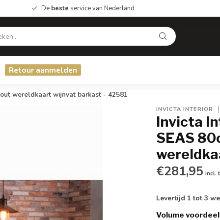
De
beste
service van Nederland
Retour aanmelden
ut wereldkaart wijnvat barkast - 42581
INVICTA INTERIOR
Invicta I
SEAS 80c
wereldkaa
€281,95
Incl.
Levertijd 1 tot 3 
Volume voordeel