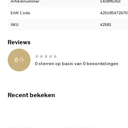
Artikelnummer
143895363
EAN Code
425185472670
SKU
42581
Reviews
0
/
5
0
sterren op basis van
0
beoordelingen
Recent bekeken