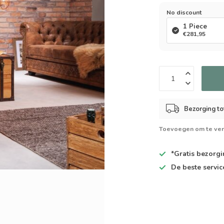
No discount
1 Piece
€281,95
Bezorging to
Toevoegen om te ver
*Gratis
bezorgin
De
beste
servic