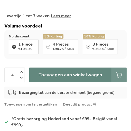
Levertijd 1 tot 3 weken
Lees meer
.
Volume voordeel
No discount
5%
Korting
10%
Korting
1 Piece
4 Pieces
8 Pieces
€103,95
€98,75
/ Stuk
€93,56
/ Stuk
Toevoegen aan winkelwagen
Bezorging tot aan de eerste drempel (begane grond)
Toevoegen om te vergelijken
Deel dit product
*Gratis
bezorging Nederland vanaf €99.- België vanaf
€999,-