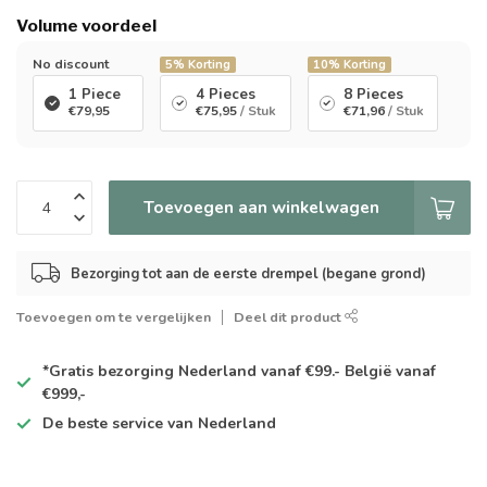
Volume voordeel
No discount
5%
Korting
10%
Korting
1 Piece
4 Pieces
8 Pieces
€79,95
€75,95
/ Stuk
€71,96
/ Stuk
Toevoegen aan winkelwagen
Bezorging tot aan de eerste drempel (begane grond)
Toevoegen om te vergelijken
Deel dit product
*Gratis
bezorging Nederland vanaf €99.- België vanaf
€999,-
De
beste
service van Nederland