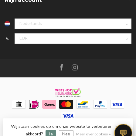
€
Wij slaan cookies op om onze website te verbeteren. Is dat
© Copyright 2026 Meubello®
- Powered by
Lightspeed
-
💬
Lightspeed design
by
Dyvelopment
akkoord?
Ja
Nee
Meer over cookies »