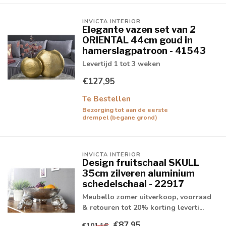
INVICTA INTERIOR
Elegante vazen set van 2
ORIENTAL 44cm goud in
hamerslagpatroon - 41543
Levertijd 1 tot 3 weken
€127,95
Te Bestellen
Bezorging tot aan de eerste
drempel (begane grond)
INVICTA INTERIOR
Design fruitschaal SKULL
35cm zilveren aluminium
schedelschaal - 22917
Meubello zomer uitverkoop, voorraad
& retouren tot 20% korting leverti...
€87,95
€101,16