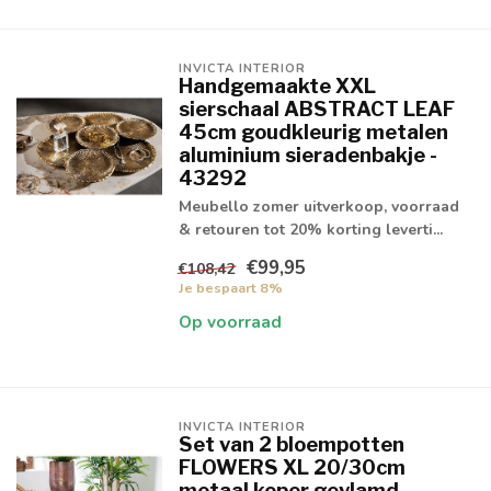
INVICTA INTERIOR
Handgemaakte XXL
sierschaal ABSTRACT LEAF
45cm goudkleurig metalen
aluminium sieradenbakje -
43292
Meubello zomer uitverkoop, voorraad
& retouren tot 20% korting leverti...
€99,95
€108,42
Je bespaart 8%
Op voorraad
INVICTA INTERIOR
Set van 2 bloempotten
FLOWERS XL 20/30cm
metaal koper gevlamd -