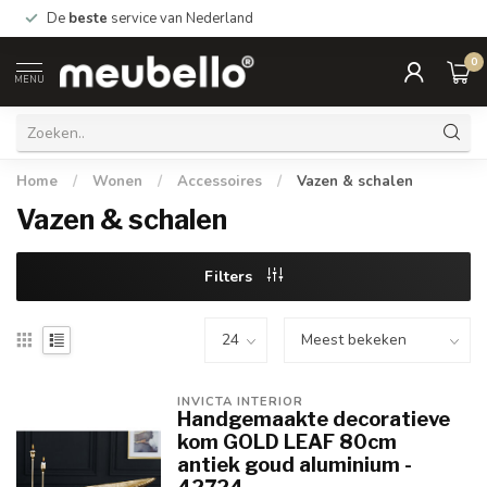
De
beste
service van Nederland
0
MENU
Home
/
Wonen
/
Accessoires
/
Vazen & schalen
Vazen & schalen
Filters
INVICTA INTERIOR
Handgemaakte decoratieve
kom GOLD LEAF 80cm
antiek goud aluminium -