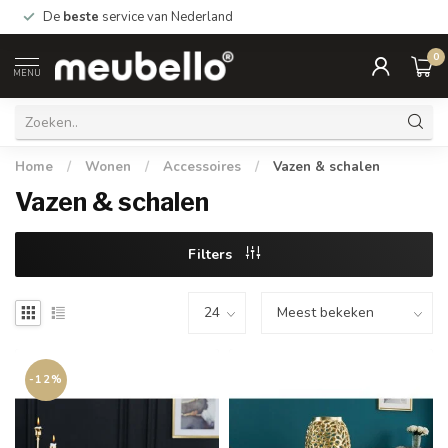
De
beste
service van Nederland
0
MENU
Home
/
Wonen
/
Accessoires
/
Vazen & schalen
Vazen & schalen
Filters
-12%