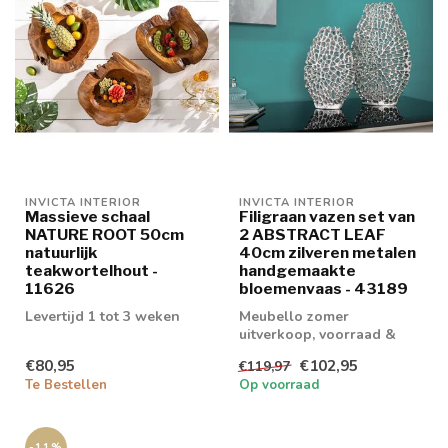
INVICTA INTERIOR
INVICTA INTERIOR
Massieve schaal
Filigraan vazen set van
NATURE ROOT 50cm
2 ABSTRACT LEAF
natuurlijk
40cm zilveren metalen
teakwortelhout -
handgemaakte
11626
bloemenvaas - 43189
Levertijd 1 tot 3 weken
Meubello zomer
uitverkoop, voorraad &
retouren tot 20% korting
€80,95
€102,95
€119,97
levertijd 1/2 wek...
Te Bestellen
Op voorraad
-11%