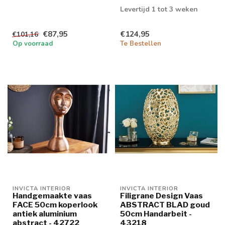
retouren tot 20% korting
levertijd 1/2 wek...
Levertijd 1 tot 3 weken
€87,95
€124,95
€101,16
Op voorraad
Te Bestellen
INVICTA INTERIOR
INVICTA INTERIOR
Handgemaakte vaas
Filigrane Design Vaas
FACE 50cm koperlook
ABSTRACT BLAD goud
antiek aluminium
50cm Handarbeit -
abstract - 42722
43218