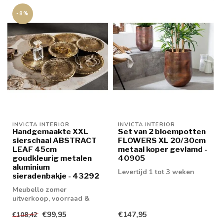
-8%
INVICTA INTERIOR
INVICTA INTERIOR
Handgemaakte XXL
Set van 2 bloempotten
sierschaal ABSTRACT
FLOWERS XL 20/30cm
LEAF 45cm
metaal koper gevlamd -
goudkleurig metalen
40905
aluminium
Levertijd 1 tot 3 weken
sieradenbakje - 43292
Meubello zomer
uitverkoop, voorraad &
retouren tot 20% korting
€99,95
€147,95
€108,42
levertijd 1/2 wek...