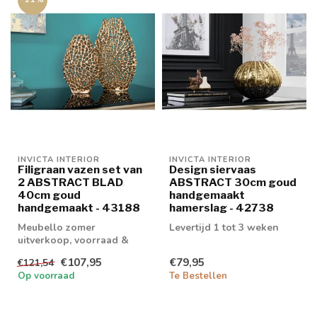
INVICTA INTERIOR
INVICTA INTERIOR
Filigraan vazen set van
Design siervaas
2 ABSTRACT BLAD
ABSTRACT 30cm goud
40cm goud
handgemaakt
handgemaakt - 43188
hamerslag - 42738
Meubello zomer
Levertijd 1 tot 3 weken
uitverkoop, voorraad &
retouren tot 20% korting
€107,95
€79,95
€121,54
levertijd 1/2 wek...
Op voorraad
Te Bestellen