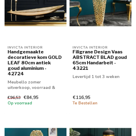
INVICTA INTERIOR
INVICTA INTERIOR
Handgemaakte
Filigrane Design Vaas
decoratieve kom GOLD
ABSTRACT BLAD goud
LEAF 80cm antiek
65cm Handarbeit -
goud aluminium -
43221
42724
Levertijd 1 tot 3 weken
Meubello zomer
uitverkoop, voorraad &
retouren tot 20% korting
€84,95
€116,95
€96,53
levertijd 1/2 wek...
Op voorraad
Te Bestellen