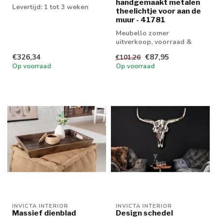
handgemaakt metalen
Levertijd: 1 tot 3 weken
theelichtje voor aan de
muur - 41781
Meubello zomer
uitverkoop, voorraad &
retouren tot 20% korting
€326,34
€87,95
€101,26
levertijd 1/2 wek...
Op voorraad
Op voorraad
INVICTA INTERIOR
INVICTA INTERIOR
Massief dienblad
Design schedel