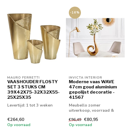
-16%
MAURO FERRETTI
INVICTA INTERIOR
VAASHOUDER FLOSTY
Moderne vaas WAVE
SET 3 STUKS CM
47cm goud aluminium
39X42X75-32X32X55-
gepolijst decoratie -
25X25X35
41567
Levertijd: 1 tot 3 weken
Meubello zomer
uitverkoop, voorraad &
retouren tot 20% korting
€264,60
€80,95
€96,49
levertijd 1/2 wek...
Op voorraad
Op voorraad