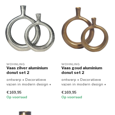
WOHNLING
WOHNLING
Vaas zilver aluminium
Vaas goud aluminium
donut set 2
donut set 2
ontwerp • Decoratieve
ontwerp • Decoratieve
vazen in modern design •
vazen in modern design •
Ongebruikelijke
Ongebruikelijke
€169,95
€169,95
donutvorm Afmetin...
donutvorm Afmetin...
Op voorraad
Op voorraad