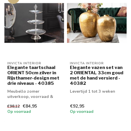
INVICTA INTERIOR
INVICTA INTERIOR
Elegante taartschaal
Elegante vazen set van
ORIENT 50cm zilver in
2 ORIENTAL 33cm goud
Rijsthamer-design met
met de hand versierd -
drie niveaus - 40385
40382
Meubello zomer
Levertijd 1 tot 3 weken
uitverkoop, voorraad &
retouren tot 20% korting
€84,95
€92,95
€98,12
levertijd 1/2 wek...
Op voorraad
Op voorraad