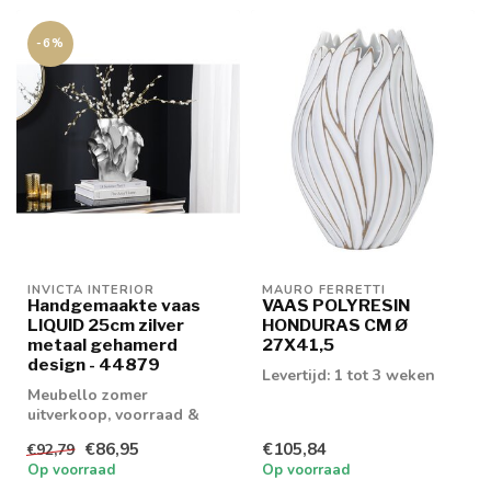
-6%
INVICTA INTERIOR
MAURO FERRETTI
Handgemaakte vaas
VAAS POLYRESIN
LIQUID 25cm zilver
HONDURAS CM Ø
metaal gehamerd
27X41,5
design - 44879
Levertijd: 1 tot 3 weken
Meubello zomer
uitverkoop, voorraad &
retouren tot 20% korting
€86,95
€105,84
€92,79
levertijd 1/2 wek...
Op voorraad
Op voorraad