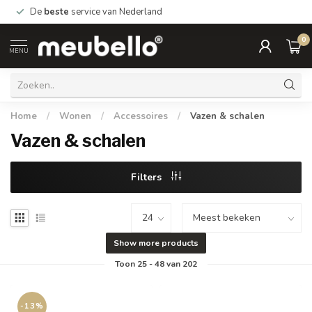
*Gratis
bezorging Nederland vanaf €99.- België vanaf €999,-
0
MENU
Home
/
Wonen
/
Accessoires
/
Vazen & schalen
Vazen & schalen
Filters
Show more products
Toon
25
-
48
van 202
-13%