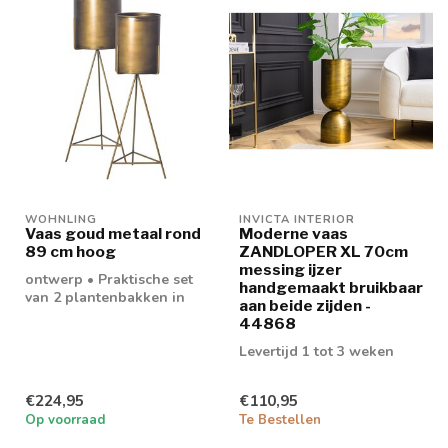
WOHNLING
INVICTA INTERIOR
Vaas goud metaal rond
Moderne vaas
89 cm hoog
ZANDLOPER XL 70cm
messing ijzer
ontwerp • Praktische set
handgemaakt bruikbaar
van 2 plantenbakken in
aan beide zijden -
modern design •
44868
Combinatie van e...
Levertijd 1 tot 3 weken
€224,95
€110,95
Op voorraad
Te Bestellen