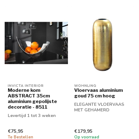
INVICTA INTERIOR
WOHNLING
Moderne kom
Vloervaas aluminium
ABSTRACT 35cm
goud 75 cm hoog
aluminium gepolijste
ELEGANTE VLOERVAAS
decoratie - 8511
MET GEHAMERD
Levertijd 1 tot 3 weken
OPPERVLAK: Deze gouden
decoratieve vaas van
alum...
€75,95
€179,95
Te Bestellen
Op voorraad