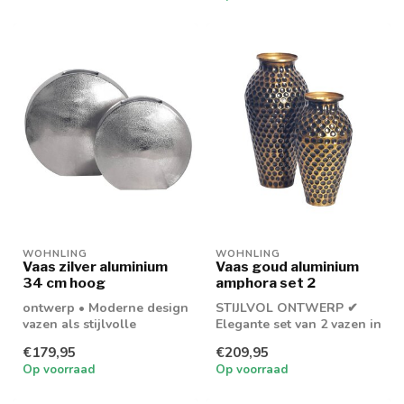
WOHNLING
WOHNLING
Vaas zilver aluminium
Vaas goud aluminium
34 cm hoog
amphora set 2
ontwerp • Moderne design
STIJLVOL ONTWERP ✔
vazen als stijlvolle
Elegante set van 2 vazen in
blikvangers • Vazen in
klassieke amforavorm,
€179,95
€209,95
twee versch...
perfect als...
Op voorraad
Op voorraad