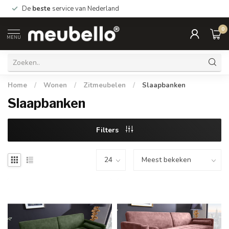
De
beste
service van Nederland
0
MENU
Home
/
Wonen
/
Zitmeubelen
/
Slaapbanken
Slaapbanken
Filters