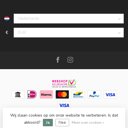
€
Wij slaan cookies op om onze website te verbeteren. Is dat
© Copyright 2026 Meubello®
- Powered by
Lightspeed
-
Lightspeed design
by
Dyvelopment
akkoord?
Ja
Nee
Meer over cookies »