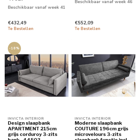
Beschikbaar vanaf week 46
Beschikbaar vanaf week 41
€432,49
€552,09
Te Bestellen
Te Bestellen
-18%
INVICTA INTERIOR
INVICTA INTERIOR
Design slaapbank
Moderne slaapbank
APARTMENT 215cm
COUTURE 196cm grijs
grijs corduroy 3-zits
microvelours 3-zits
bank - 44503
slaapbank functie incl.