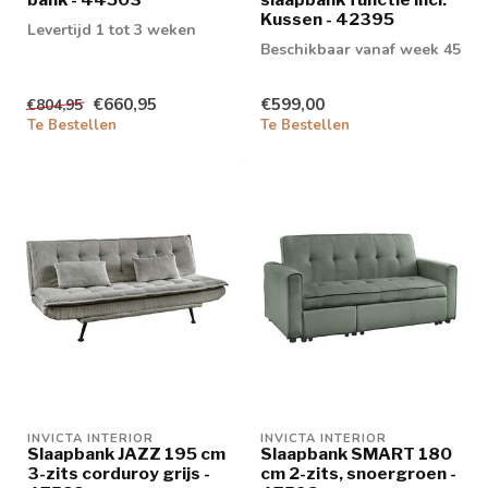
Kussen - 42395
Levertijd 1 tot 3 weken
Beschikbaar vanaf week 45
€660,95
€599,00
€804,95
Te Bestellen
Te Bestellen
INVICTA INTERIOR
INVICTA INTERIOR
Slaapbank JAZZ 195 cm
Slaapbank SMART 180
3-zits corduroy grijs -
cm 2-zits, snoergroen -