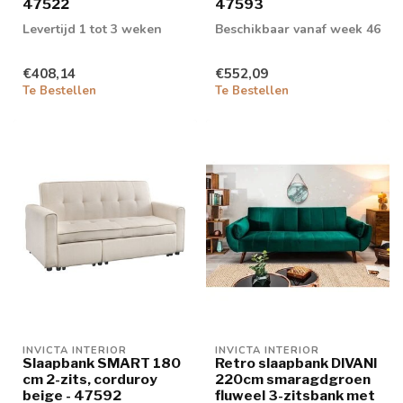
47522
47593
Levertijd 1 tot 3 weken
Beschikbaar vanaf week 46
€408,14
€552,09
Te Bestellen
Te Bestellen
INVICTA INTERIOR
INVICTA INTERIOR
Slaapbank SMART 180
Retro slaapbank DIVANI
cm 2-zits, corduroy
220cm smaragdgroen
beige - 47592
fluweel 3-zitsbank met