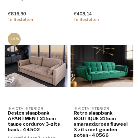
€816,90
€408,14
Te Bestellen
Te Bestellen
-18%
INVICTA INTERIOR
INVICTA INTERIOR
Design slaapbank
Retro slaapbank
APARTMENT 215cm
BOUTIQUE 215cm
taupe corduroy 3-zits
smaragdgroen fluweel
bank - 44502
3 zits met gouden
poten - 40566